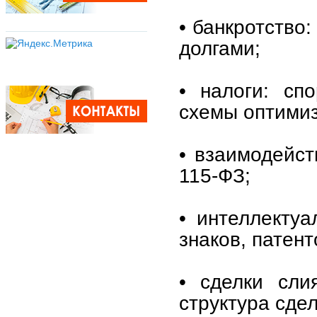
• банкротство
долгами;
• налоги: сп
схемы оптими
• взаимодейст
115-ФЗ;
• интеллектуа
знаков, патент
• сделки сли
структура сдел