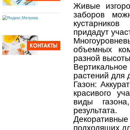
Живые изгоро
заборов мож
кустарников
придадут участ
Многоуровне
объемных ком
разной высоты
Вертикальное
растений для 
Газон: Аккура
красивого уч
виды газона
результата.
Декоративные 
подходящих дл