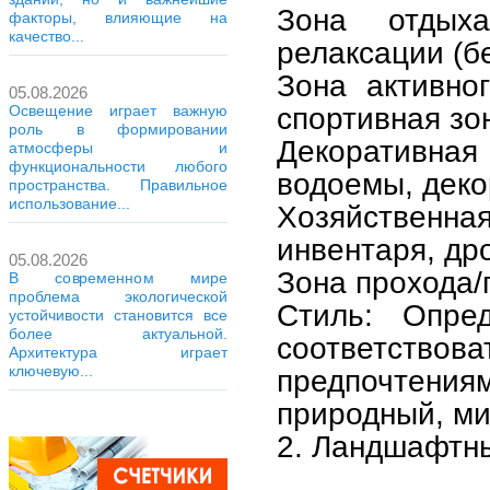
Зона отдых
факторы, влияющие на
качество...
релаксации (бе
Зона активно
05.08.2026
спортивная зо
Освещение играет важную
роль в формировании
Декоративная
атмосферы и
функциональности любого
водоемы, деко
пространства. Правильное
использование...
Хозяйственна
инвентаря, др
05.08.2026
Зона прохода/
В современном мире
проблема экологической
Стиль: Опре
устойчивости становится все
более актуальной.
соответств
Архитектура играет
ключевую...
предпочтен
природный, ми
2. Ландшафтны