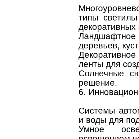
Многоуровнев
типы светиль
декоративных 
Ландшафтно
деревьев, кус
Декоративное
ленты для соз
Солнечные св
решение.
6. Инновацион
Системы авто
и воды для по
Умное осве
освещением че