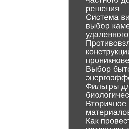
решения
Система ви
выбор каме
удаленного
Противовзл
конструкци
проникнов
Выбор быто
энергоэффе
Фильтры дл
биологичес
Вторичное 
материалов
Как провес