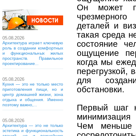
Он может п
чрезмерного 
деталей и виз
такая среда н
05.08.2026
состояние че
Архитектура играет ключевую
роль в создании комфортных
ощущение пер
и функциональных жилых
пространств. Правильное
когда мы еже
проектирование...
перегрузкой, 
для создан
05.08.2026
Кухня — это не только место
обстановки.
приготовления пищи, но и
центр домашней жизни, зона
отдыха и общения. Именно
поэтому важно,...
Первый шаг 
минимизация 
05.08.2026
Чем меньше 
Архитектура — это не только
эстетика и функциональность
сосредоточить
зданий, но и важнейшие