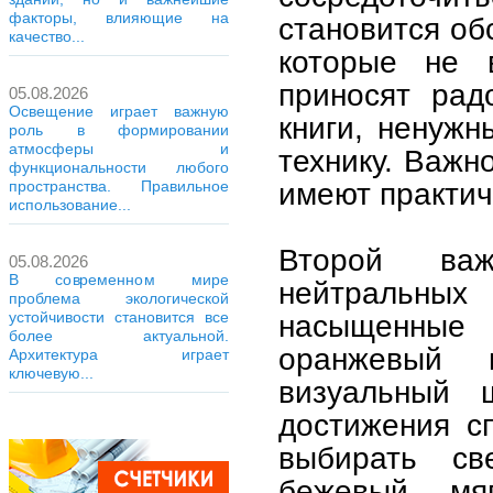
факторы, влияющие на
становится об
качество...
которые не 
приносят рад
05.08.2026
Освещение играет важную
книги, ненуж
роль в формировании
атмосферы и
технику. Важн
функциональности любого
имеют практич
пространства. Правильное
использование...
Второй ва
05.08.2026
В современном мире
нейтральны
проблема экологической
устойчивости становится все
насыщенные 
более актуальной.
оранжевый 
Архитектура играет
ключевую...
визуальный 
достижения с
выбирать с
бежевый, мя