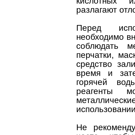
кислотных 
разлагают отл
Перед испо
необходимо вн
соблюдать ме
перчатки, ма
средство зал
время и зат
горячей вод
реагенты м
металличе
использовании
Не рекоменду