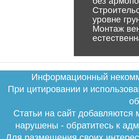
без армопо
Строительс
уровне гру
Монтаж вен
естественн
Информационный некомме
При цитировании и использова
об
Статьи на сайт добавляются 
нарушены - обратитесь к ад
Для размещения своих интересн