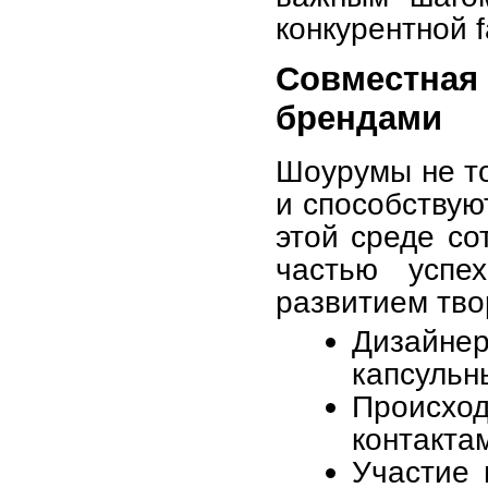
конкурентной f
Совместная 
брендами
Шоурумы не то
и способствую
этой среде со
частью успе
развитием тво
Дизайн
капсульн
Происхо
контакта
Участие 