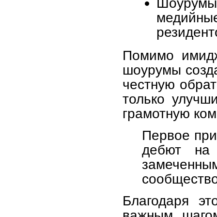
Шоурумы 
медийны
резидент
Помимо имидж
шоурумы созда
честную обрат
только улучш
грамотную ком
Первое при
дебют на 
замеченны
сообщество
Благодаря эт
важным шагом