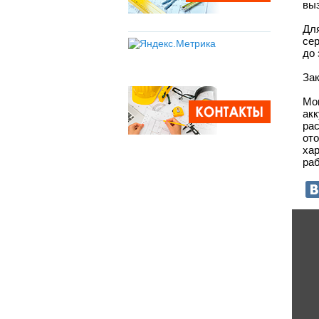
вы
Дл
се
до 
За
Мо
ак
ра
от
ха
раб