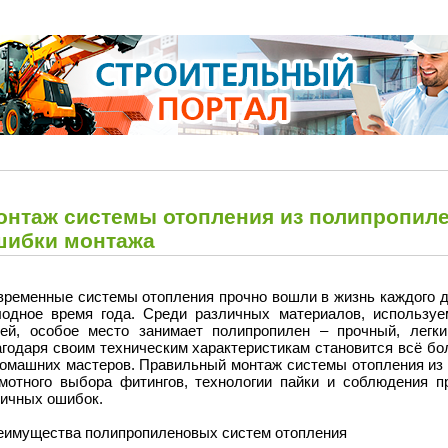
онтаж системы отопления из полипропилен
шибки монтажа
временные системы отопления прочно вошли в жизнь каждого д
лодное время года. Среди различных материалов, используе
тей, особое место занимает полипропилен – прочный, легки
агодаря своим техническим характеристикам становится всё б
домашних мастеров. Правильный монтаж системы отопления из 
амотного выбора фитингов, технологии пайки и соблюдения пр
пичных ошибок.
еимущества полипропиленовых систем отопления