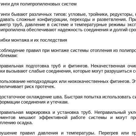
тинги для полипропиленовых систем
инги бывают различных типов: угловые, тройники, редукторы,
здавать сложные конфигурации, переходы и разветвления. Пр
аметр труб, давление в системе и температурные режимы эксп
липропилена обеспечивают надежность соединения и долгий ср
ибки монтажа и их последствия
соблюдение правил при монтаже системы отопления из полипро
облемам:
правильная подготовка труб и фитингов. Некачественная очи
йки вызывают слабые соединения, которые могут разрушиться с
пользование неподходящих или низкокачественных фитингов. Э
величивает риск протечек.
достаточное охлаждение шва. Быстрая попытка использовать си
формации соединения и утечкам.
правильная маркировка и установка труб. Неправильный укл
ементов мешают эффективной работе системы и могут пр
оплению осадка.
рушение правил давления и температуры. Перегрев или п