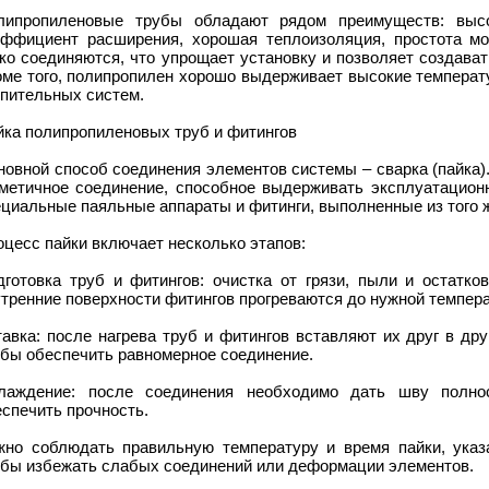
липропиленовые трубы обладают рядом преимуществ: высок
эффициент расширения, хорошая теплоизоляция, простота мо
гко соединяются, что упрощает установку и позволяет создава
оме того, полипропилен хорошо выдерживает высокие температ
опительных систем.
йка полипропиленовых труб и фитингов
овной способ соединения элементов системы – сварка (пайка)
рметичное соединение, способное выдерживать эксплуатационн
циальные паяльные аппараты и фитинги, выполненные из того 
цесс пайки включает несколько этапов:
дготовка труб и фитингов: очистка от грязи, пыли и остатко
тренние поверхности фитингов прогреваются до нужной темпера
авка: после нагрева труб и фитингов вставляют их друг в др
обы обеспечить равномерное соединение.
лаждение: после соединения необходимо дать шву полно
спечить прочность.
жно соблюдать правильную температуру и время пайки, указ
обы избежать слабых соединений или деформации элементов.