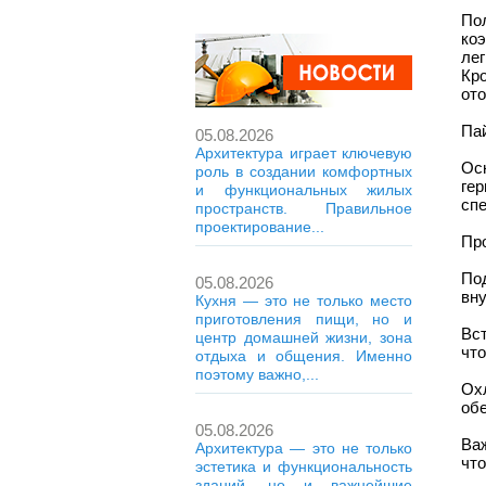
По
ко
ле
Кр
от
Па
05.08.2026
Архитектура играет ключевую
Осн
роль в создании комфортных
ге
и функциональных жилых
спе
пространств. Правильное
проектирование...
Про
По
05.08.2026
вну
Кухня — это не только место
приготовления пищи, но и
Вст
центр домашней жизни, зона
чт
отдыха и общения. Именно
поэтому важно,...
Ох
обе
05.08.2026
Ва
Архитектура — это не только
чт
эстетика и функциональность
зданий, но и важнейшие