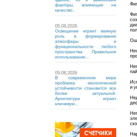
Фи
факторы, влияющие на
качество...
Фит
со
ди
05.08.2026
по
Освещение играет важную
роль в формировании
Ош
атмосферы и
функциональности любого
Не
пространства. Правильное
пр
использование...
Не
па
05.08.2026
В современном мире
Ис
проблема экологической
и у
устойчивости становится все
более актуальной.
Не
Архитектура играет
де
ключевую...
Не
эл
ск
На