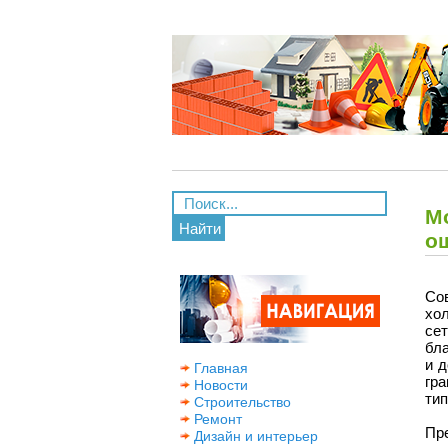
М
Найти
о
Со
хо
се
бл
и 
Главная
гр
Новости
ти
Строительство
Ремонт
Пр
Дизайн и интерьер