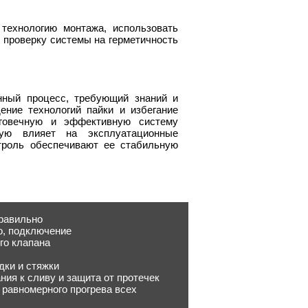
технологию монтажа, использовать
 проверку системы на герметичность
нный процесс, требующий знаний и
ение технологий пайки и избегание
лговечную и эффективную систему
мую влияет на эксплуатационные
троль обеспечивают ее стабильную
правильно
о, подключение
го клапана
дки и стяжки
ия к сливу и защита от протечек
 равномерного прогрева всех