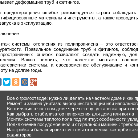
зывает деформацию труб и фитингов.
я предотвращения ошибок рекомендуется строго соблюдать 
ртифицированные материалы и инструменты, а также проводить
запуска в эксплуатацию.
ключение
нтаж системы отопления из полипропилена – это ответстве
куратности. Правильное соединение труб и фитингов, соблюд
спространенных ошибок позволяют создать надежную, до
опления. Важно помнить, что качество монтажа напря
рактеристики системы, а своевременное обслуживание и кон
оту на долгие годы.
Все о громоотводе: нужно ли делать на частном доме и как 
Ремонт и замена унитаза: выбор инсталляции или напольног
Вентиляция в частном доме через стену: установка приточно
Как выбрать стабилизатор напряжения для дома или котла
Монтаж системы теплого пола под плитку: особенности укла
Подключение посудомоечной и стиральной машины: требован
Настройка и балансировка системы отопления: как добиться
радиаторов