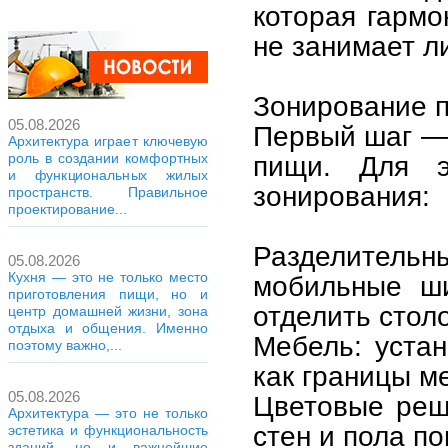
которая гармо
не занимает л
Зонирование 
05.08.2026
Первый шаг — 
Архитектура играет ключевую
роль в создании комфортных
пищи. Для э
и функциональных жилых
зонирования:
пространств. Правильное
проектирование...
Разделительн
05.08.2026
Кухня — это не только место
мобильные ши
приготовления пищи, но и
отделить столо
центр домашней жизни, зона
отдыха и общения. Именно
Мебель: устан
поэтому важно,...
как границы м
05.08.2026
Цветовые реш
Архитектура — это не только
стен и пола п
эстетика и функциональность
зданий, но и важнейшие