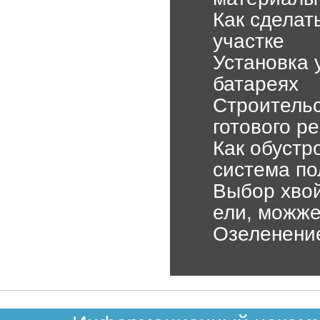
Как сделат
участке
Установка 
батареях
Строительс
готового р
Как обустр
система по
Выбор хвой
ели, можж
Озеленение