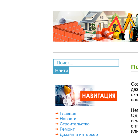
По
Найти
Соз
да
ок
поя
Не
Главная
Од
Новости
се
Строительство
оп
Ремонт
или
Дизайн и интерьер