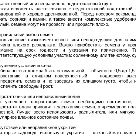
качественный или неправильно подготовленный грунт
охая всхожесть часто связана с недостаточной подготовкой
одородной и хорошо дренированной. Перед посевом рекоменду
рать сорняки и камни, а также внести комплексные удобрени
лый, семена могут не прорасти или прорасти плохо.
правильный выбор семян
пользование низкокачественных или неподходящих для клим
ичина плохого результата. Важно приобретать семена у про
имание на срок годности и указания по применению. Т
тветствующую условиям участка: солнечному или тенистому, с
рушение условий посева
убина посева должна быть оптимальной — обычно от 0,5 до 1,5
орастанию, а слишком поверхностный — подвержен выс
спределить семена и не засевать их слишком густо, чтобы 
спечить свободный рост.
достаточный или неправильный полив
я успешного прорастания семян необходимо постоянное,
достаток влаги приводит к засыханию семян, а чрезмерное пол
лезней. Лучше всего использовать распылитель или мягкую 
улярное влажное состояние почвы.
сутствие или неправильное укрытие
которые садоводы используют укрытия — нетканый материал, 