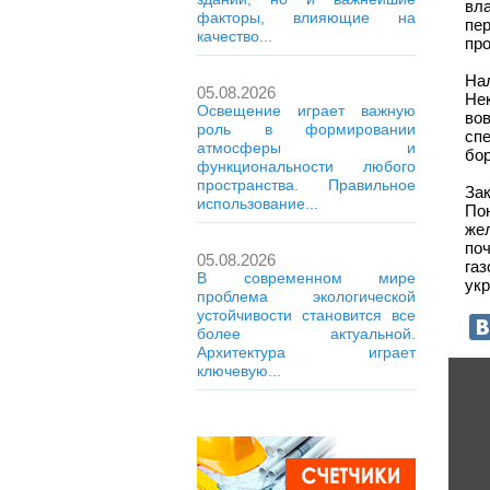
вл
факторы, влияющие на
пе
качество...
про
На
05.08.2026
Не
Освещение играет важную
во
роль в формировании
сп
атмосферы и
бор
функциональности любого
пространства. Правильное
За
использование...
По
жел
по
05.08.2026
га
В современном мире
ук
проблема экологической
устойчивости становится все
более актуальной.
Архитектура играет
ключевую...