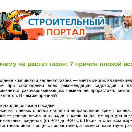
чему не растет газон: 7 причин плохой в
дание красивого и зеленого газона — мечта многих владельце
же при соблюдении всех рекомендаций садоводов и ла
азывается разочаровывающим: семена не прорастают, земля 
вляется. В чем же причина?
подходящий сезон посадки
ной из главных ошибок является неправильное время посева.
мян — ранняя весна или поздняя осень, когда температура воз
тимальных пределах (от +10 до +20°C). Посев в слишком жар
 останавливает процесс прорастания, а также способствует раз