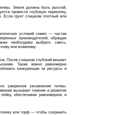
 почвы. Земля должна быть рыхлой,
ется провести глубокую перекопку,
я. Если грунт слишком плотный или
атических условий семян — частая
веренных производителей, обращая
акже необходимо выбрать смесь,
ухому или влажному.
 см. Посев слишком глубокий мешает
ыханию. Также важно равномерно
избежать конкуренции за ресурсы и
 но умеренное увлажнение почвы.
ивание вызывает гниение и развитие
лейку, обеспечивая равномерное и
пленку или торф — чтобы сохранить