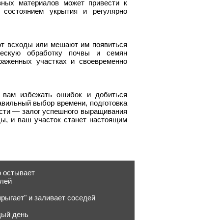
вных материалов может привести к
 состоянием укрытия и регулярно
ют всходы или мешают им появиться
ческую обработку почвы и семян
раженных участках и своевременно
 вам избежать ошибок и добиться
равильный выбор времени, подготовка
ости — залог успешного выращивания
ды, и ваш участок станет настоящим
о остывает
елей
рыгает" и заливает соседей
дый день