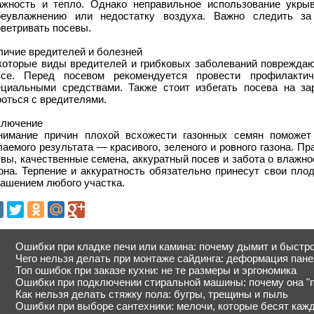
ажность и тепло. Однако неправильное использование укры
реувлажнению или недостатку воздуха. Важно следить за
ветривать посевы.
личие вредителей и болезней
которые виды вредителей и грибковых заболеваний поврежда
все. Перед посевом рекомендуется провести профилакти
ециальными средствами. Также стоит избегать посева на за
оться с вредителями.
ключение
нимание причин плохой всхожести газонных семян поможет
аемого результата — красивого, зеленого и ровного газона. П
чвы, качественные семена, аккуратный посев и забота о влажн
зона. Терпение и аккуратность обязательно принесут свои пло
рашением любого участка.
Ошибки при кладке печи или камина: почему дымит и быстр
Чего нельзя делать при монтаже сайдинга: деформация пан
Топ ошибок при заказе кухни: не те размеры и эргономика
Ошибки при подключении стиральной машины: почему она "п
Как нельзя делать стяжку пола: бугры, трещины и пыль
Ошибки при выборе сантехники: мелочи, которые бесят каж