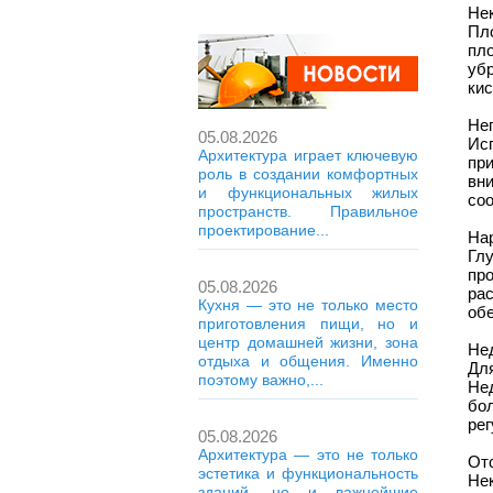
Не
Пл
пл
уб
кис
Не
05.08.2026
Ис
Архитектура играет ключевую
пр
роль в создании комфортных
вн
и функциональных жилых
соо
пространств. Правильное
проектирование...
На
Гл
пр
05.08.2026
ра
Кухня — это не только место
обе
приготовления пищи, но и
центр домашней жизни, зона
Не
отдыха и общения. Именно
Дл
поэтому важно,...
Не
бо
рег
05.08.2026
Архитектура — это не только
От
эстетика и функциональность
Не
зданий, но и важнейшие