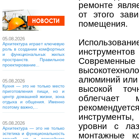
ремонте явля
от этого зави
помещения.
05.08.2026
Использова
Архитектура играет ключевую
роль в создании комфортных
инструментов
и функциональных жилых
Современные 
пространств. Правильное
проектирование...
высокотехнол
алюминий или
05.08.2026
Кухня — это не только место
высокой точ
приготовления пищи, но и
облегчает 
центр домашней жизни, зона
отдыха и общения. Именно
рекомендует
поэтому важно,...
инструменты,
05.08.2026
уровни с ла
Архитектура — это не только
монтажные к
эстетика и функциональность
зданий, но и важнейшие