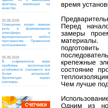
время установ
факторы, влияющие на
качество...
Предварительн
05.08.2026
Перед начал
Освещение играет важную
роль в формировании
замеры прое
атмосферы и
функциональности любого
материалы.
пространства. Правильное
использование...
подготови
последовате
05.08.2026
крепежные эл
В современном мире
проблема экологической
состояние пр
устойчивости становится все
более актуальной.
теплоизоляци
Архитектура играет
ключевую...
Чем лучше под
Использование
Одним из но