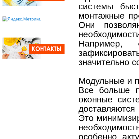
системы быст
монтажные пр
Они позволя
необходимости
Например, 
зафиксирова
значительно с
Модульные и 
Все больше п
оконные сист
доставляются 
Это минимизир
необходимост
особенно акт