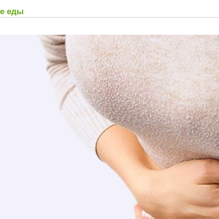
ле еды