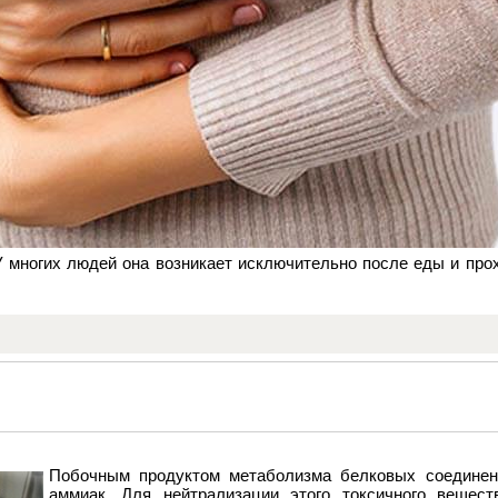
 У многих людей она возникает исключительно после еды и про
Побочным продуктом метаболизма белковых соединен
аммиак. Для нейтрализации этого токсичного вещес