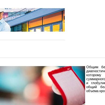
Общим бе
диагности
котором
суммарног
и глобули
общий бе
объема кро