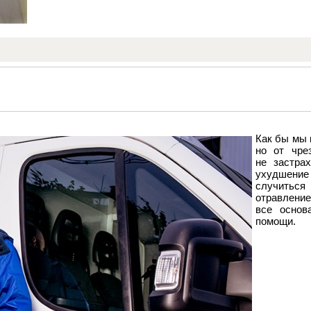
Как бы мы 
но от чре
не застрах
ухудшени
случить
отравление
все основ
помощи.