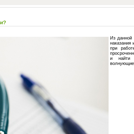
ки?
Из данной 
наказания 
при работ
просрочен
и найти 
волнующие