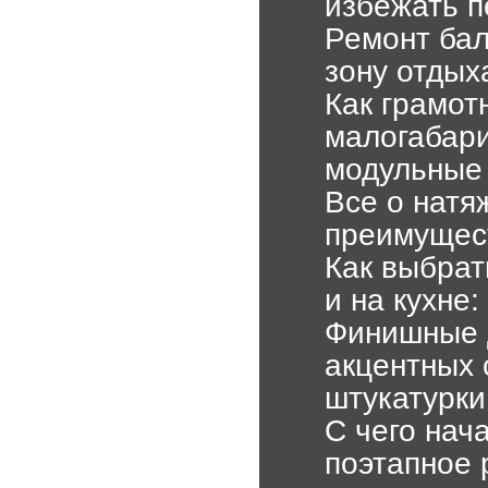
избежать п
Ремонт бал
зону отдых
Как грамот
малогабари
модульные
Все о натя
преимущест
Как выбрат
и на кухне
Финишные 
акцентных 
штукатурки
С чего нач
поэтапное 