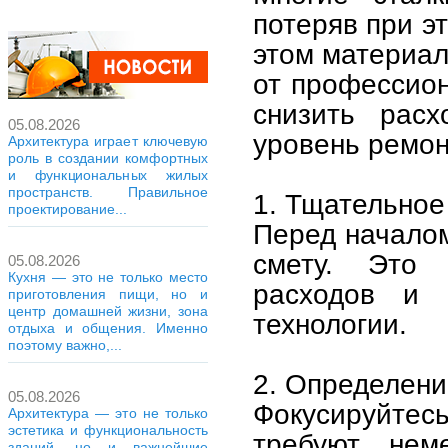
потеряв при эт
этом материал
от профессион
снизить рас
05.08.2026
уровень ремон
Архитектура играет ключевую
роль в создании комфортных
и функциональных жилых
пространств. Правильное
1. Тщательное
проектирование...
Перед началом
смету. Это 
05.08.2026
Кухня — это не только место
расходов и 
приготовления пищи, но и
центр домашней жизни, зона
технологии.
отдыха и общения. Именно
поэтому важно,...
2. Определени
05.08.2026
Фокусируйте
Архитектура — это не только
эстетика и функциональность
требуют нем
зданий, но и важнейшие