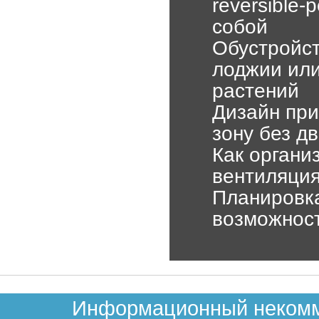
reversible
собой
Обустройст
лоджии или
растений
Дизайн при
зону без д
Как органи
вентиляция
Планировка
возможност
Информационный некомме