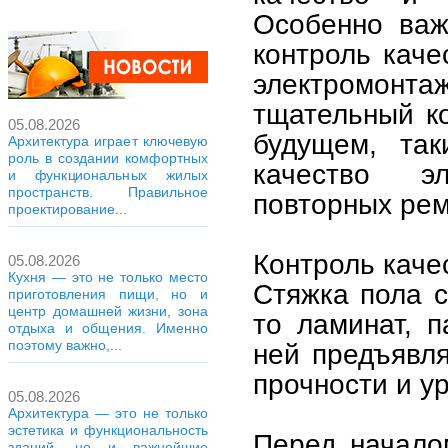
Особенно важ
контроль каче
электромонта
тщательный к
05.08.2026
будущем, так
Архитектура играет ключевую
роль в создании комфортных
качество э
и функциональных жилых
пространств. Правильное
повторных рем
проектирование...
Контроль каче
05.08.2026
Кухня — это не только место
Стяжка пола с
приготовления пищи, но и
центр домашней жизни, зона
то ламинат, п
отдыха и общения. Именно
поэтому важно,...
ней предъявля
прочности и у
05.08.2026
Архитектура — это не только
эстетика и функциональность
Перед начало
зданий, но и важнейшие