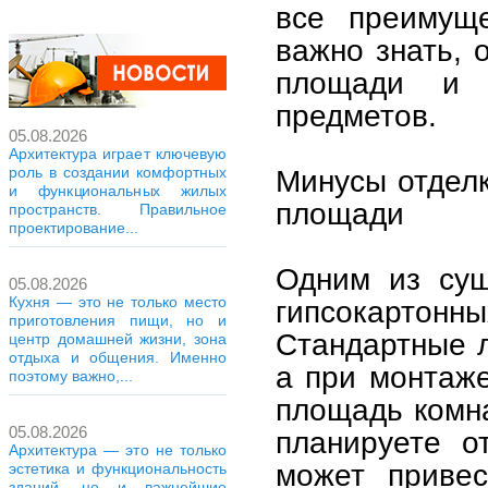
все преимуще
важно знать, 
площади и 
предметов.
05.08.2026
Архитектура играет ключевую
роль в создании комфортных
Минусы отделк
и функциональных жилых
площади
пространств. Правильное
проектирование...
Одним из сущ
05.08.2026
Кухня — это не только место
гипсокартон
приготовления пищи, но и
Стандартные л
центр домашней жизни, зона
отдыха и общения. Именно
а при монтаже
поэтому важно,...
площадь комна
05.08.2026
планируете о
Архитектура — это не только
может приве
эстетика и функциональность
зданий, но и важнейшие