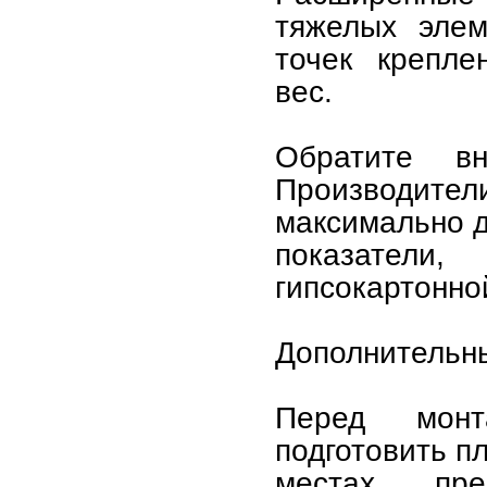
тяжелых элем
точек крепле
вес.
Обратите в
Производите
максимально д
показател
гипсокартонно
Дополнительн
Перед монт
подготовить п
местах пре