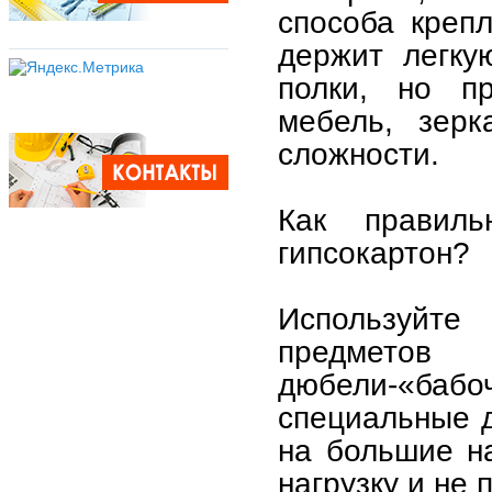
способа креп
держит легку
полки, но п
мебель, зерк
сложности.
Как правил
гипсокартон?
Используйте
предмето
дюбели-«баб
специальные д
на большие н
нагрузку и не