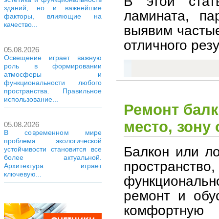
В этой стат
зданий, но и важнейшие
ламината, па
факторы, влияющие на
качество...
выявим частые
отличного резу
05.08.2026
Освещение играет важную
роль в формировании
атмосферы и
функциональности любого
пространства. Правильное
использование...
Ремонт балк
место, зону
05.08.2026
В современном мире
проблема экологической
Балкон или л
устойчивости становится все
более актуальной.
пространство
Архитектура играет
ключевую...
функционально
ремонт и обу
комфортную