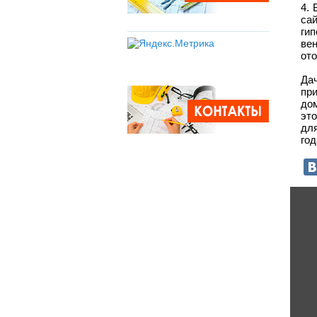
4.
са
ги
ве
ото
Да
пр
дом
это
дл
год