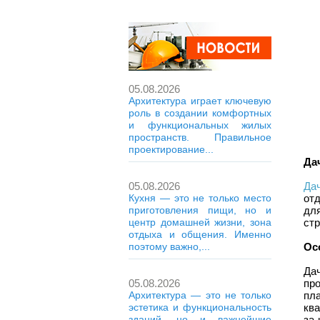
05.08.2026
Архитектура играет ключевую
роль в создании комфортных
и функциональных жилых
пространств. Правильное
проектирование...
Да
05.08.2026
Да
Кухня — это не только место
от
приготовления пищи, но и
дл
центр домашней жизни, зона
стр
отдыха и общения. Именно
поэтому важно,...
Ос
Да
05.08.2026
пр
Архитектура — это не только
пл
эстетика и функциональность
кв
зданий, но и важнейшие
за