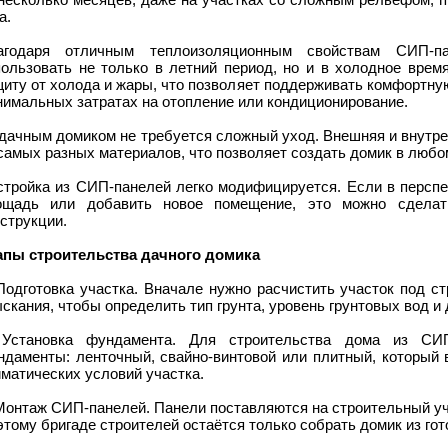
а.
агодаря отличным теплоизоляционным свойствам СИП-п
пользовать не только в летний период, но и в холодное врем
щиту от холода и жары, что позволяет поддерживать комфортну
нимальных затратах на отопление или кондиционирование.
 дачным домиком не требуется сложный уход. Внешняя и внутр
самых разных материалов, что позволяет создать домик в любо
стройка из СИП-панелей легко модифицируется. Если в перспе
ощадь или добавить новое помещение, это можно сделат
струкции.
апы строительства дачного домика
 Подготовка участка. Вначале нужно расчистить участок под с
скания, чтобы определить тип грунта, уровень грунтовых вод и
 Установка фундамента. Для строительства дома из СИП
ндаменты: ленточный, свайно-винтовой или плитный, который в
матических условий участка.
Монтаж СИП-панелей. Панели поставляются на строительный уч
тому бригаде строителей остаётся только собрать домик из гот