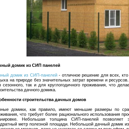
чный домик из СИП панелей
чный домик из СИП-панелей
- отличное решение для всех, кто
дыха на природе без значительных затрат времени и ресурсов
я сезонного, так и для круглогодичного проживания, что дел
оительства дачного домика.
обенности строительства дачных домов
чные домики, как правило, имеют меньшие размеры по сра
оживания, что требует более рационального использования про
анировке. Небольшая толщина СИП-панелей позволяет 
адратный метр полезной площади. Небольшой дачный домик из
 несколько месяцев, даже на участках со сложным рельефом, 