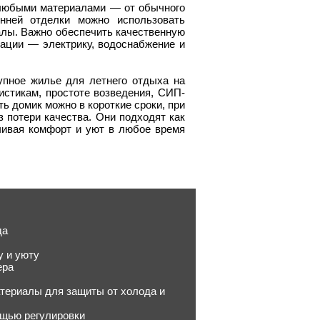
 любыми материалами — от обычного
енней отделки можно использовать
алы. Важно обеспечить качественную
ации — электрику, водоснабжение и
пное жилье для летнего отдыха на
стикам, простоте возведения, СИП-
ь домик можно в короткие сроки, при
з потери качества. Они подходят как
ечивая комфорт и уют в любое время
да
у и уюту
ера
териалы для защиты от холода и
ощью регулировки