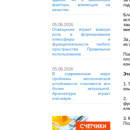
факторы, влияющие на
год
качество...
Бл
ис
05.08.2026
за
Освещение играет важную
ми
роль в формировании
атмосферы и
За
функциональности любого
из 
пространства. Правильное
использование...
По
пл
кон
05.08.2026
В современном мире
Эт
проблема экологической
устойчивости становится все
1.
более актуальной.
изы
Архитектура играет
ключевую...
2.
фу
кли
3. 
Поэ