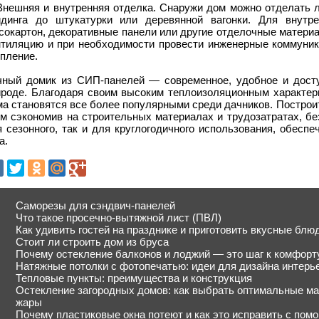
 Внешняя и внутренняя отделка. Снаружи дом можно отделать
йдинга до штукатурки или деревянной вагонки. Для внутр
псокартон, декоративные панели или другие отделочные матери
нтиляцию и при необходимости провести инженерные коммуник
пление.
чный домик из СИП-панелей — современное, удобное и досту
ироде. Благодаря своим высоким теплоизоляционным характери
а становятся все более популярными среди дачников. Построит
м сэкономив на строительных материалах и трудозатратах, бе
я сезонного, так и для круглогодичного использования, обесп
а.
Саморезы для сэндвич-панелей
Что такое просечно-вытяжной лист (ПВЛ)
Как удивить гостей на празднике и приготовить вкусные блю
Стоит ли строить дом из бруса
Почему остекление балконов и лоджий — это шаг к комфорт
Натяжные потолки с фотопечатью: идеи для дизайна интерь
Тепловые пункты: преимущества и конструкция
Остекление загородных домов: как выбрать оптимальные ма
жары
Почему пластиковые окна потеют и как это исправить с пом