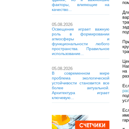
по
факторы, влияющие на
качество...
Дл
ва
тр
05.08.2026
за
Освещение играет важную
по
роль в формировании
атмосферы и
Пр
функциональности любого
кр
пространства. Правильное
тра
использование...
Це
На
05.08.2026
на
В современном мире
раз
проблема экологической
устойчивости становится все
Ес
более актуальной.
рас
Архитектура играет
по
ключевую...
усл
Ес
им
гар