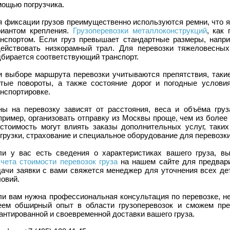
мощью погрузчика.
я фиксации грузов преимущественно используются ремни, что 
риантом крепления.
Грузоперевозки металлоконструкций
, как
анспортом. Если груз превышает стандартные размеры, напри
действовать низкорамный трал. Для перевозки тяжеловесны
дбирается соответствующий транспорт.
и выборе маршрута перевозки учитываются препятствия, такие
утые повороты, а также состояние дорог и погодные услови
нспортировке.
ны на перевозку зависят от расстояния, веса и объёма груза
пример, организовать отправку из Москвы проще, чем из более
 стоимость могут влиять заказы дополнительных услуг, таких
грузки, страхование и специальное оборудование для перевозки
ли у вас есть сведения о характеристиках вашего груза, 
чета стоимости перевозок груза
на нашем сайте для предвари
дачи заявки с вами свяжется менеджер для уточнения всех де
овий.
ли вам нужна профессиональная консультация по перевозке, н
еем обширный опыт в области грузоперевозок и сможем пр
антированной и своевременной доставки вашего груза.