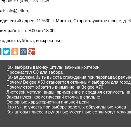
ефон: +7 (495) 128 11 45
il: info@letk.ru
дический адрес: 117630, г. Москва, Старокалужское шоссе, д. 6
им работы: c 9:00 до 18:00
ходные: суббота, воскресенье
Как выбрать вагонку штиль: важные критерии
Профнастил С8 для забора
Какая должна быть высота ограждения при перепадах релье
Почему Belgee X50 становится отличным выбором для город
Почему стоит обратить внимание на Belgee X70
Листовой металл: виды, применение и средняя стоимость на
Зачем нужен косметический столик в спальне
Основные характеристики пильной цепи
Что нужно учесть при выборе золотых обручальных колец
Как шторы плиссе и рулонные москитные сетки могут улучш