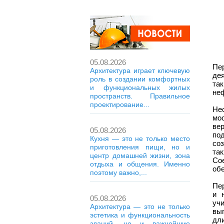
05.08.2026
Пе
Архитектура играет ключевую
де
роль в создании комфортных
та
и функциональных жилых
не
пространств. Правильное
проектирование...
Не
мо
ве
05.08.2026
по
Кухня — это не только место
со
приготовления пищи, но и
та
центр домашней жизни, зона
Со
отдыха и общения. Именно
обе
поэтому важно,...
Пер
и 
05.08.2026
уч
Архитектура — это не только
вы
эстетика и функциональность
дл
зданий, но и важнейшие