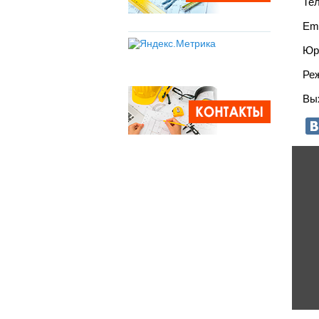
Тел
Ema
Юри
Реж
Вы