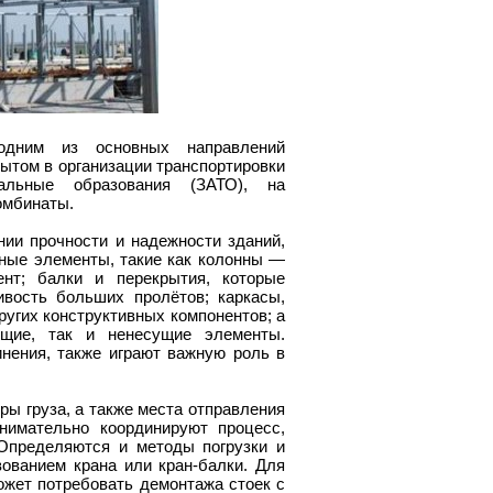
 одним из основных направлений
ытом в организации транспортировки
иальные образования (ЗАТО), на
омбинаты.
ии прочности и надежности зданий,
чные элементы, такие как колонны —
нт; балки и перекрытия, которые
вость больших пролётов; каркасы,
угих конструктивных компонентов; а
ущие, так и ненесущие элементы.
нения, также играют важную роль в
ры груза, а также места отправления
нимательно координируют процесс,
Определяются и методы погрузки и
вованием крана или кран-балки. Для
ожет потребовать демонтажа стоек с