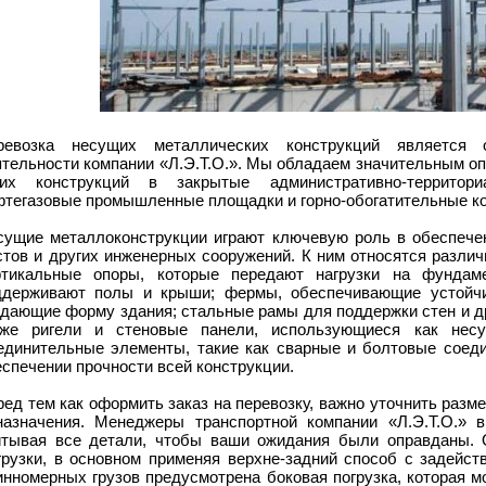
ревозка несущих металлических конструкций является
ятельности компании «Л.Э.Т.О.». Мы обладаем значительным оп
ких конструкций в закрытые административно-территор
фтегазовые промышленные площадки и горно-обогатительные к
сущие металлоконструкции играют ключевую роль в обеспечен
стов и других инженерных сооружений. К ним относятся разли
ртикальные опоры, которые передают нагрузки на фундаме
ддерживают полы и крыши; фермы, обеспечивающие устойчи
здающие форму здания; стальные рамы для поддержки стен и др
кже ригели и стеновые панели, использующиеся как нес
единительные элементы, такие как сварные и болтовые соеди
спечении прочности всей конструкции.
ед тем как оформить заказ на перевозку, важно уточнить разме
назначения. Менеджеры транспортной компании «Л.Э.Т.О.» в
итывая все детали, чтобы ваши ожидания были оправданы. 
грузки, в основном применяя верхне-задний способ с задейст
инномерных грузов предусмотрена боковая погрузка, которая м