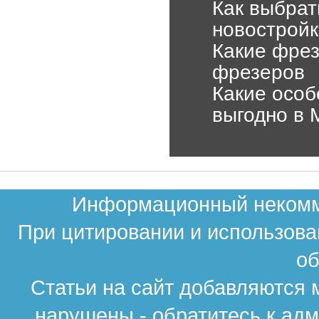
Как выбрат
новостройк
Какие фрез
фрезеров
Какие особе
выгодно в 
Информационный некомме
При цитировании и использова
об
Статьи на сайт добавляются 
нарушены - обратитесь к ад