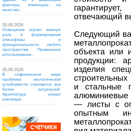
факторы, влияющие на
гарантирует,
качество...
отвечающий в
05.08.2026
Освещение играет важную
Следующий ва
роль в формировании
атмосферы и
металлопрок
функциональности любого
объекта или 
пространства. Правильное
использование...
продукции: а
изделия спец
05.08.2026
В современном мире
строительных 
проблема экологической
устойчивости становится все
и стальные 
более актуальной.
алюминиевые 
Архитектура играет
ключевую...
— листы с оп
опытным и
металлопрока
вид материала