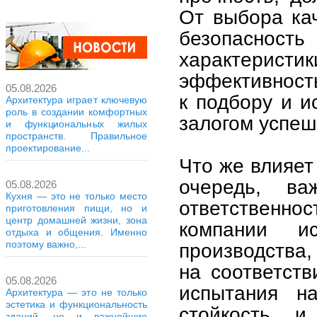
От выбора кач
безопасность
характери
эффективность
05.08.2026
к подбору и и
Архитектура играет ключевую
роль в создании комфортных
залогом успеш
и функциональных жилых
пространств. Правильное
проектирование...
Что же влияет
очередь, в
05.08.2026
Кухня — это не только место
ответственно
приготовления пищи, но и
центр домашней жизни, зона
компании ис
отдыха и общения. Именно
поэтому важно,...
производства
на соответств
05.08.2026
испытания на
Архитектура — это не только
эстетика и функциональность
стойкость и
зданий, но и важнейшие