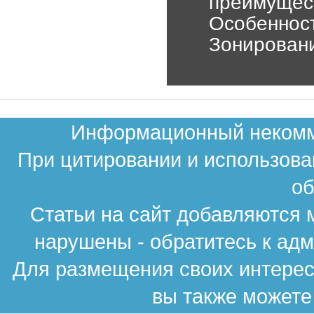
преимущест
Особенност
Зонировани
Информационный некомме
При цитировании и использова
об
Статьи на сайт добавляются 
нарушены - обратитесь к ад
Для размещения своих интересн
вы также можете