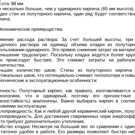
сота: 88 мм
 несколько больше, чем у одинарного кирпича (65 мм высота).
дке стен из полуторного кирпича, один ряд будет соответств
пича.
 Экономические преимущества:
ижение расхода раствора: За счет большей высоты, при
адочного раствора на единицу объема кладки из полуторн
ользовании одинарного. Это прямое снижение затрат на матери
еньшение трудозатрат: Поскольку кладка ведется более кру
ен происходит быстрее. Это снижает затраты на рабочу
оительства.
ньшее количество швов: Стены из полуторного кирпича
тикальных швов, что потенциально снижает теплопотери и пов
Технические и эксплуатационные особенности:
очность: Полуторный кирпич, как правило, изготавливается
хнологиям, что и одинарный, поэтому его прочностные х
розостойкость) аналогичны. Важно выбирать кирпич в соотв
ловиями эксплуатации.
плопроводность: Как и любой другой керамический кирпич, пол
плопроводность. Для достижения современных норм энергоэффе
то требуют дополнительного утепления.
обство кладки: Несмотря на больший вес по сравнению с один
статочно удобен в работе. Его размеры позволяют быстро наб