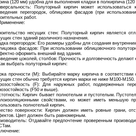
ина (120 мм) удобна для выполнения кладки в полкирпича (120 м
иверсальность: Полуторный кирпич может использоваться 
зведения перегородок, облицовки фасадов (при использовани
оительных работ.
Применение:
роительство несущих стен: Полуторный кирпич является от
ущих стен зданий различного назначения.
дка перегородок: Его размеры удобны для создания внутренних
лицовка фасадов: При использовании облицовочного полуторн
фектно оформить внешний вид здания.
ведение цоколей, столбов: Прочность и долговечность делают е
Как выбрать полуторный кирпич:
рка прочности (М): Выбирайте марку кирпича в соответствии 
ущих стен обычно требуется кирпич марки не ниже М100-М150.
розостойкость (F): Для наружных работ, подверженных пер
озостойкость (F50 и выше).
стотность: Кирпич бывает полнотелым и пустотелым. Пустотел
плоизоляционными свойствами, но может иметь меньшую пр
пользовать полнотелый кирпич.
чество поверхности: Кирпич должен иметь ровные грани, от
фектов. Цвет должен быть равномерным.
оизводитель: Отдавайте предпочтение проверенным производит
СТам.
ключение: