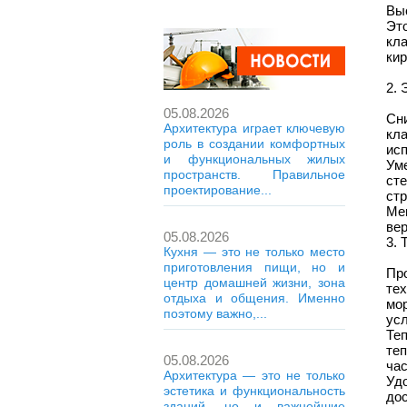
Вы
Это
кла
кир
2.
05.08.2026
Сн
Архитектура играет ключевую
кл
роль в создании комфортных
исп
и функциональных жилых
Ум
пространств. Правильное
ст
проектирование...
стр
Ме
вер
05.08.2026
3. 
Кухня — это не только место
приготовления пищи, но и
Пр
центр домашней жизни, зона
те
отдыха и общения. Именно
мо
поэтому важно,...
ус
Те
те
05.08.2026
час
Архитектура — это не только
Уд
эстетика и функциональность
до
зданий, но и важнейшие