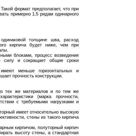
 Такой формат предполагает, что при
овать примерно 1.5 рядам одинарного
 одинаковой толщине шва, расход
ого кирпича будет ниже, чем при
алы.
пными блоками, процесс возведения
ю силу и сокращает общие сроки
 имеют меньше горизонтальных и
ышает прочность конструкции.
 из тех же материалов и по тем же
арактеристики (марка прочности,
етствии с требуемыми нагрузками и
уторный имеет относительно высокую
ктивности, стены из такого кирпича
арным кирпичом, полуторный кирпич
ирать высоту стены, а стандартная