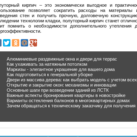
луторный кирпич – это экономически выгодное и практично
пользование позволяет сократить расходы на материалы и
зведения стен и получить прочную, долговечную конструкци
людении технологии кладки, полуторный кирпич станет отличн
оит помнить о необходимости дополнительного утепления 
ергоэффективности.
Алюминиевые раздвижные окна и двери для террас
Как ухаживать за натяжным потолком
Маркизы - элегантное украшение для вашего дома
Как подготовиться к генеральной уборке
Двери из массива дерева: как выбрать модель с учетом все
Открытие и закрытие окон: механизмы и инновации
Основные шаги при возведении зданий из ЛСТК
Важные аспекты бронирования квартиры в новостройке
Варианты остекления балконов в многоквартирных домах
Зачем обращаться к техническому заказчику для получения