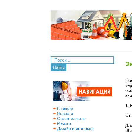
Э
Найти
По
ке
ос
эко
1. 
Главная
Новости
Ст
Строительство
Ремонт
Дли
Дизайн и интерьер
Ши