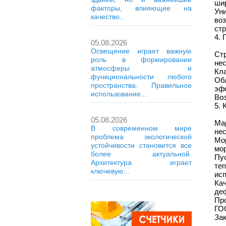
шир
факторы, влияющие на
Ун
качество...
во
стр
4. 
05.08.2026
Освещение играет важную
Ст
роль в формировании
нес
атмосферы и
Кла
функциональности любого
Об
пространства. Правильное
эф
использование...
Воз
5. 
05.08.2026
Ма
В современном мире
нес
проблема экологической
Мо
устойчивости становится все
мор
более актуальной.
Пу
Архитектура играет
те
ключевую...
ис
Ка
де
Пр
ГО
За