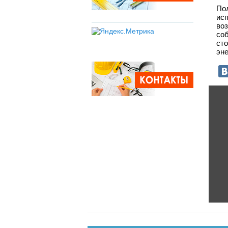
По
ис
во
соб
ст
эн