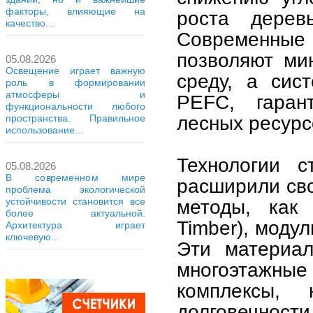
факторы, влияющие на
роста дере
качество...
Современные 
позволяют ми
05.08.2026
Освещение играет важную
среду, а сис
роль в формировании
атмосферы и
PEFC, гарант
функциональности любого
лесных ресурс
пространства. Правильное
использование...
Технологии с
05.08.2026
В современном мире
расширили сво
проблема экологической
устойчивости становится все
методы, как 
более актуальной.
Timber), моду
Архитектура играет
ключевую...
Эти материал
многоэтажн
комплексы,
долговечности