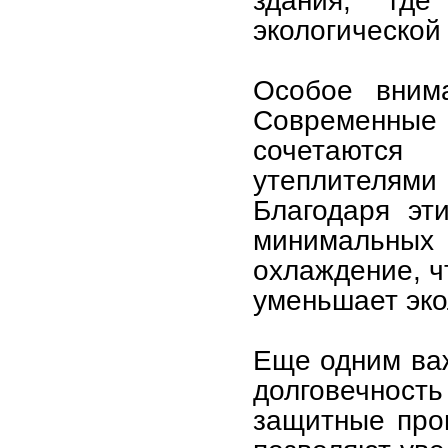
здания, гд
экологической
Особое внима
Современны
сочетаются
утеплителями
Благодаря эт
минимальны
охлаждение, ч
уменьшает эко
Еще одним важ
долговечнос
защитные проп