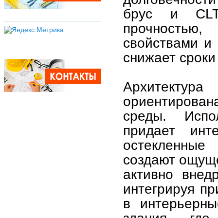
брус и CLT
прочностью
свойствами и 
снижает сроки
Архитектур
ориентирована
среды. Испо
придает ин
остекленные
создают ощуще
активно внед
интегрируя пр
в интерьерны