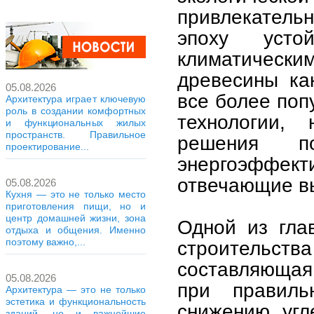
привлекательн
эпоху уст
климатичес
древесины ка
05.08.2026
все более по
Архитектура играет ключевую
роль в создании комфортных
технологии,
и функциональных жилых
пространств. Правильное
решения по
проектирование...
энергоэффе
отвечающие вы
05.08.2026
Кухня — это не только место
приготовления пищи, но и
центр домашней жизни, зона
Одной из гла
отдыха и общения. Именно
поэтому важно,...
строительс
составляющая
05.08.2026
при правиль
Архитектура — это не только
эстетика и функциональность
снижению угл
зданий, но и важнейшие