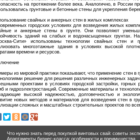
зопасность на протяжении более века. Аналогично, в России п
ользовались грунтовые и бетонные стены для укрепления берег
пользование свайных и анкерных стен в жилых комплексах
современных городских условиях для возведения жилых компле
айные и анкерные стены в грунте. Они позволяют уменьши
тойчивость зданий на слабых и водонасыщенных грунтах. На
осква-Сити» использованы технологии свайных стен и г
ализовать многоэтажные здания в условиях высокой плотн
ратами времени и ресурсов.
ключение
меры из мировой практики показывают, что применение стен в 
хнологиями решение для решения различных инженерных задач
пешными проектами в условиях городской застройки, горных р
мб и гидроэлектростанций. Современные материалы и технологи
ладающие высокой надежностью, долговечностью и экологи
звитие новых методов и материалов для возведения стен в гр
ализации сложных и масштабных строительных проектов по все
Что нужно знать перед покупкой винтовых свай: советы эксп
Апартаменты бизнес-класса: особенности и преимущества