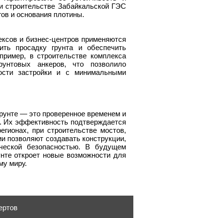
ри строительстве Забайкальской ГЭС
ов и основания плотины.
ксов и бизнес-центров применяются
ть просадку грунта и обеспечить
пример, в строительстве комплекса
рунтовых анкеров, что позволило
ости застройки и с минимальными
грунте — это проверенное временем и
. Их эффективность подтверждается
егионах, при строительстве мостов,
и позволяют создавать конструкции,
ческой безопасностью. В будущем
унте откроет новые возможности для
му миру.
ертов