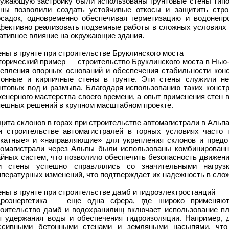
ружающую застройку были использованы грунтовые стены типо 
ены позволили создать устойчивые откосы и защитить стр
осадок, одновременно обеспечивая герметизацию и водонепр
фективно реализовать подземные работы в сложных условиях г
ативное влияние на окружающие здания.
ны в грунте при строительстве Бруклинского моста
орический пример — строительство Бруклинского моста в Нью-
репления опорных оснований и обеспечения стабильности кон
тонные и кирпичные стены в грунте. Эти стены служили не
унтовых вод и размыва. Благодаря использованию таких конст
енерного мастерства своего времени, а опыт применения стен 
пешных решений в крупном масштабном проекте.
ита склонов в горах при строительстве автомагистрали в Альп
и строительстве автомагистралей в горных условиях часто 
ткатные» и «направляющие» для укрепления склонов и предот
томагистрали через Альпы были использованы комбинированн
айных систем, что позволило обеспечить безопасность движен
и стены успешно справлялись со значительными нагруз
пературных изменений, что подтверждает их надежность в сло
ны в грунте при строительстве дамб и гидроэлектростанций
дроэнергетика — еще одна сфера, где широко применяют
роительство дамб и водохранилищ включает использование п
я удержания воды и обеспечения гидроизоляции. Например,
ссивными бетонными стенами и земляными насыпями, что 