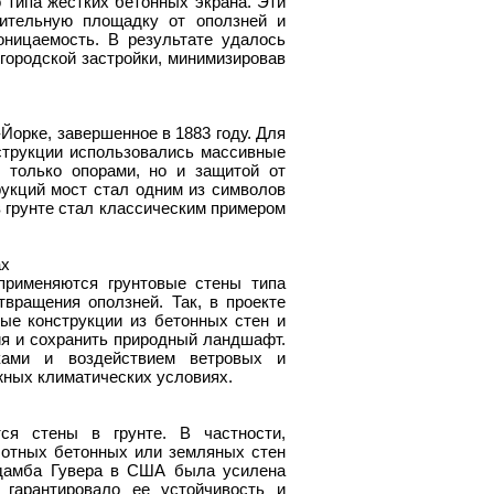
типа жестких бетонных экрана. Эти
оительную площадку от оползней и
оницаемость. В результате удалось
ородской застройки, минимизировав
Йорке, завершенное в 1883 году. Для
струкции использовались массивные
 только опорами, но и защитой от
рукций мост стал одним из символов
в грунте стал классическим примером
ах
применяются грунтовые стены типа
вращения оползней. Так, в проекте
ые конструкции из бетонных стен и
ия и сохранить природный ландшафт.
ками и воздействием ветровых и
жных климатических условиях.
ся стены в грунте. В частности,
лотных бетонных или земляных стен
 дамба Гувера в США была усилена
гарантировало ее устойчивость и