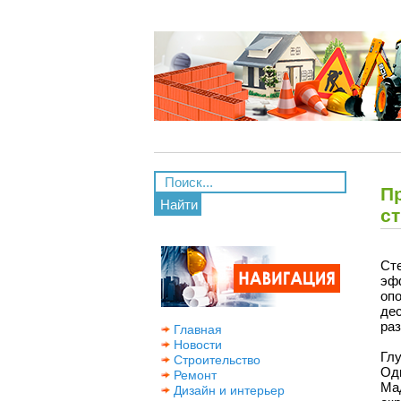
П
Найти
с
Ст
эф
оп
де
раз
Главная
Новости
Гл
Строительство
Од
Ремонт
Ма
Дизайн и интерьер