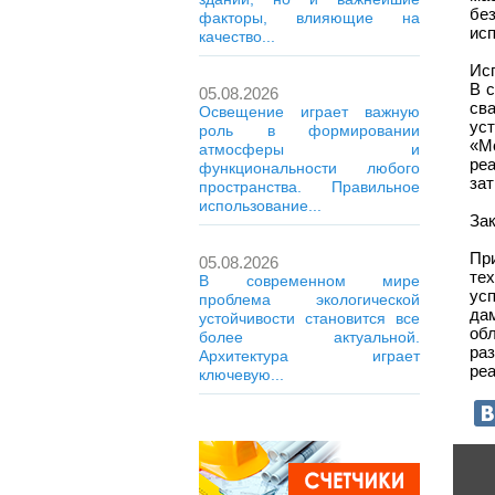
бе
факторы, влияющие на
исп
качество...
Ис
В 
05.08.2026
св
Освещение играет важную
ус
роль в формировании
«М
атмосферы и
ре
функциональности любого
зат
пространства. Правильное
использование...
За
При
05.08.2026
те
В современном мире
ус
проблема экологической
да
устойчивости становится все
об
более актуальной.
ра
Архитектура играет
ре
ключевую...