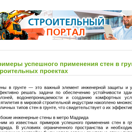
римеры успешного применения стен в гру
троительных проектах
ены в грунте — это важный элемент инженерной защиты и у
фективно решать задачи по обеспечению устойчивости зда
олзней, водонепроницаемости и созданию комфортных усл
сятилетия в мировой строительной индустрии накоплено множе
личных типов стен в грунте, что свидетельствует о их эффекти
убокие инженерные стены в метро Мадрида
ним из известных примеров успешного применения стен в гр
дрида. В условиях ограниченного пространства и необходи