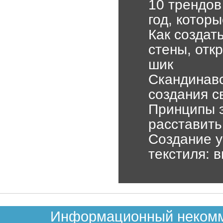
10 трендов
год, которы
Как создат
стены, отк
шик
Скандинавс
создания с
Принципы э
расставить
Создание 
текстиля: 
Информационный некомме