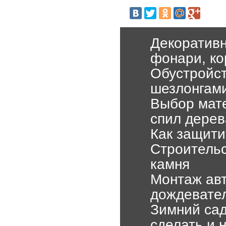
Декоративн
фонари, ко
Обустройст
шезлонгам
Выбор мате
спил дерев
Как защити
Строительс
камня
Монтаж авт
дождевател
Зимний сад
сделать и 