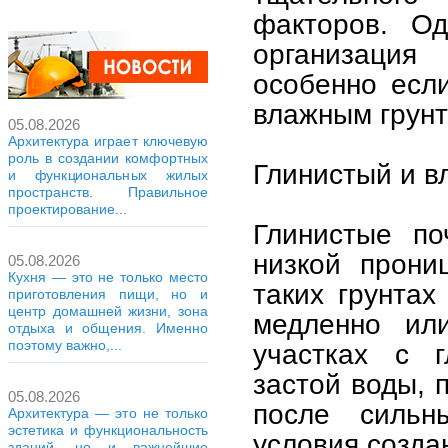
факторов. Од
организация
особенно если
влажным грунт
05.08.2026
Архитектура играет ключевую
роль в создании комфортных
Глинистый и в
и функциональных жилых
пространств. Правильное
проектирование...
Глинистые по
низкой прони
05.08.2026
Кухня — это не только место
таких грунтах
приготовления пищи, но и
центр домашней жизни, зона
медленно или
отдыха и общения. Именно
поэтому важно,...
участках с г
застой воды, 
05.08.2026
после сильн
Архитектура — это не только
эстетика и функциональность
условия созда
зданий, но и важнейшие