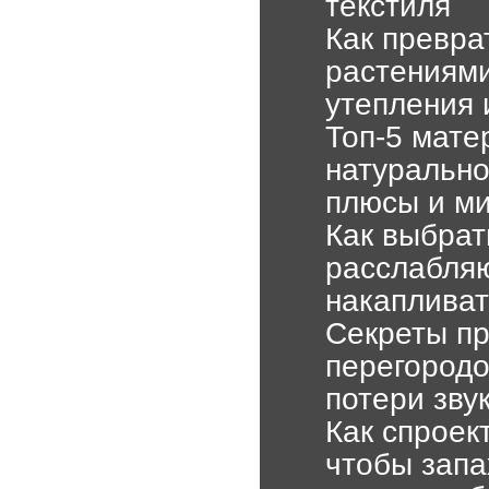
текстиля
Как превра
растениями
утепления 
Топ-5 мате
натурально
плюсы и м
Как выбрат
расслабля
накапливат
Секреты пр
перегородо
потери зву
Как спроек
чтобы запа