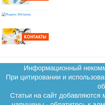
Информационный некомме
При цитировании и использова
об
Статьи на сайт добавляются 
нарушены - обратитесь к ад