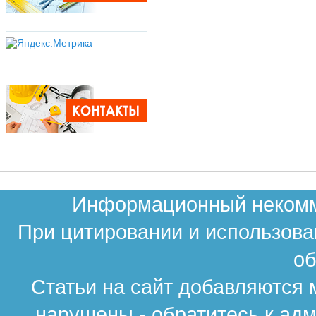
Информационный некомме
При цитировании и использова
об
Статьи на сайт добавляются 
нарушены - обратитесь к ад