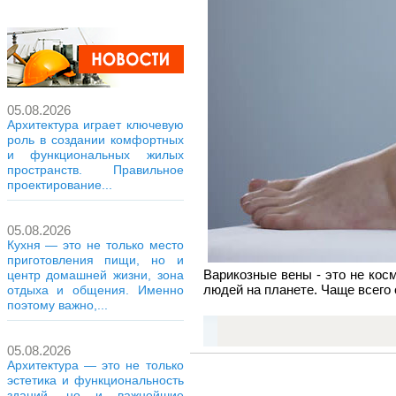
05.08.2026
Архитектура играет ключевую
роль в создании комфортных
и функциональных жилых
пространств. Правильное
проектирование...
05.08.2026
Кухня — это не только место
приготовления пищи, но и
Варикозные вены - это не кос
центр домашней жизни, зона
людей на планете. Чаще всего 
отдыха и общения. Именно
поэтому важно,...
05.08.2026
Архитектура — это не только
эстетика и функциональность
зданий, но и важнейшие