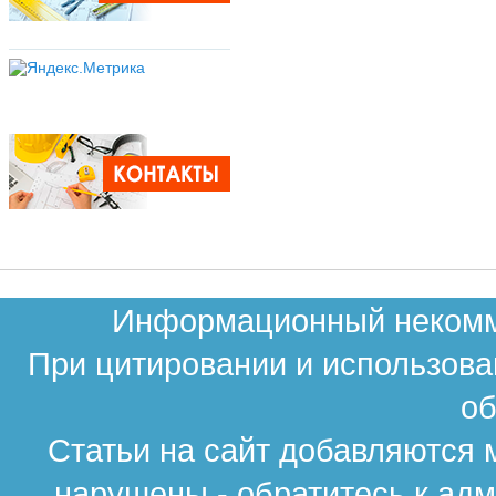
Информационный некомме
При цитировании и использова
об
Статьи на сайт добавляются 
нарушены - обратитесь к ад