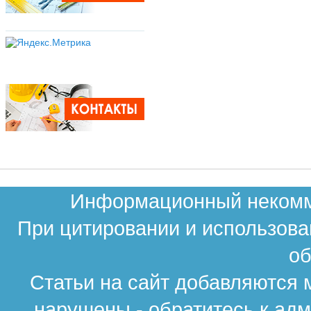
Информационный некомме
При цитировании и использова
об
Статьи на сайт добавляются 
нарушены - обратитесь к ад