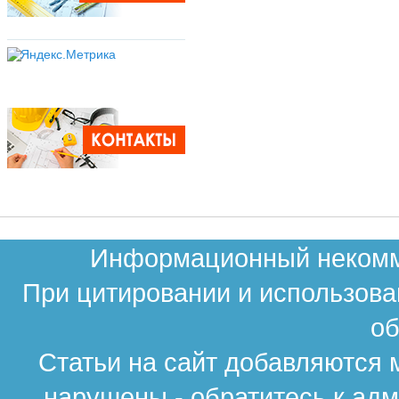
Информационный некомме
При цитировании и использова
об
Статьи на сайт добавляются 
нарушены - обратитесь к ад