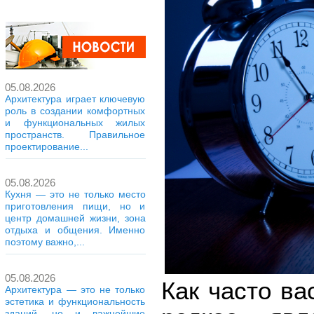
05.08.2026
Архитектура играет ключевую
роль в создании комфортных
и функциональных жилых
пространств. Правильное
проектирование...
05.08.2026
Кухня — это не только место
приготовления пищи, но и
центр домашней жизни, зона
отдыха и общения. Именно
поэтому важно,...
05.08.2026
Как часто ва
Архитектура — это не только
эстетика и функциональность
зданий, но и важнейшие