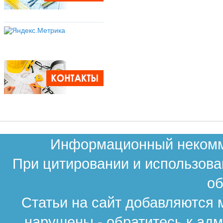
Информационный некомме
При цитировании и использова
об
Статьи на сайт добавляются 
нарушены - обратитесь к ад