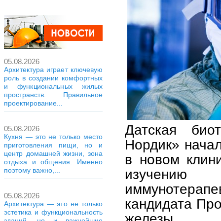
05.08.2026
Архитектура играет ключевую
роль в создании комфортных
и функциональных жилых
пространств. Правильное
проектирование...
Датская биот
05.08.2026
Кухня — это не только место
Нордик» начал
приготовления пищи, но и
центр домашней жизни, зона
в новом клин
отдыха и общения. Именно
изучению
поэтому важно,...
иммунотерапев
05.08.2026
кандидата Про
Архитектура — это не только
эстетика и функциональность
железы.
зданий, но и важнейшие