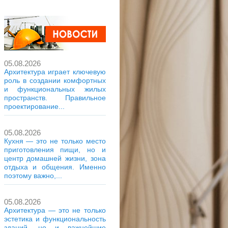
05.08.2026
Архитектура играет ключевую
роль в создании комфортных
и функциональных жилых
пространств. Правильное
проектирование...
05.08.2026
Кухня — это не только место
приготовления пищи, но и
центр домашней жизни, зона
отдыха и общения. Именно
поэтому важно,...
05.08.2026
Архитектура — это не только
эстетика и функциональность
зданий, но и важнейшие