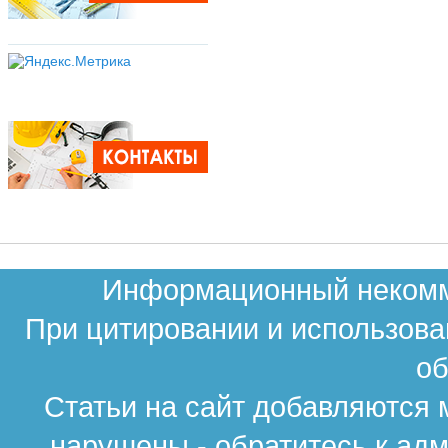
Информационный некомме
При цитировании и использова
об
Статьи на сайт добавляются 
нарушены - обратитесь к ад