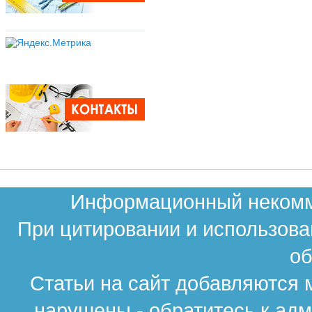
Информационный некомме
При цитировании и использова
об
Статьи на сайт добавляются 
нарушены - обратитесь к ад