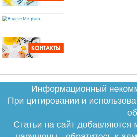
Информационный некомме
При цитировании и использова
об
Статьи на сайт добавляются 
нарушены - обратитесь к ад