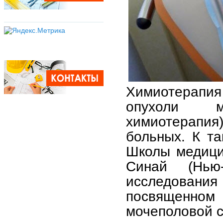
Химиотерапи
опухоли м
химиотерапия
больных. К т
Школы медици
Синай (Нью
исследования
посвященн
мочеполовой 