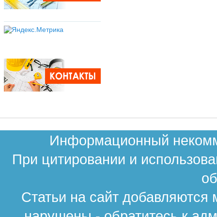
Информационный некомме
При цитировании и использова
об
Статьи на сайт добавляются 
нарушены - обратитесь к ад