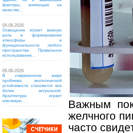
факторы, влияющие на
качество...
05.08.2026
Освещение играет важную
роль в формировании
атмосферы и
функциональности любого
пространства. Правильное
использование...
05.08.2026
В современном мире
проблема экологической
устойчивости становится все
более актуальной.
Архитектура играет
Важным пок
ключевую...
желчного пи
часто свиде