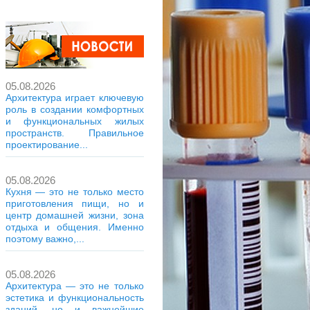
05.08.2026
Архитектура играет ключевую
роль в создании комфортных
и функциональных жилых
пространств. Правильное
проектирование...
05.08.2026
Кухня — это не только место
приготовления пищи, но и
центр домашней жизни, зона
отдыха и общения. Именно
поэтому важно,...
05.08.2026
Архитектура — это не только
эстетика и функциональность
зданий, но и важнейшие