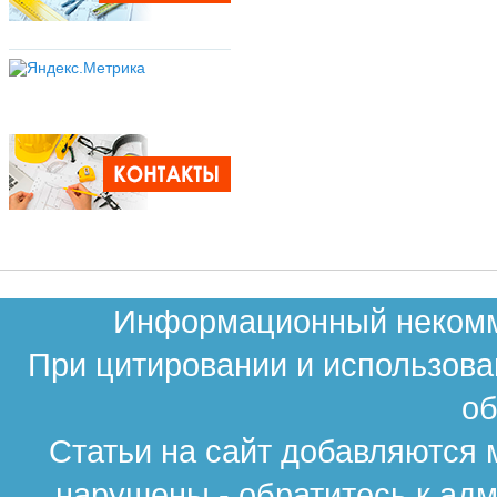
Информационный некомме
При цитировании и использова
об
Статьи на сайт добавляются 
нарушены - обратитесь к ад