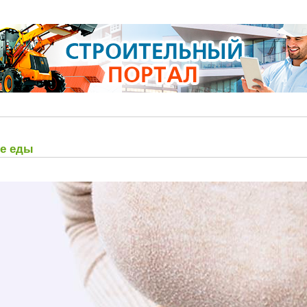
ле еды