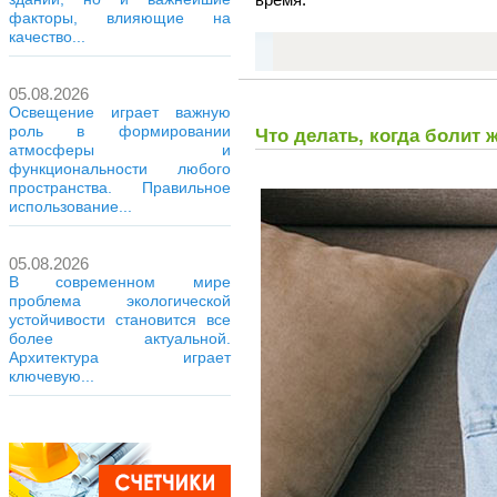
факторы, влияющие на
качество...
05.08.2026
Освещение играет важную
роль в формировании
Что делать, когда болит 
атмосферы и
функциональности любого
пространства. Правильное
использование...
05.08.2026
В современном мире
проблема экологической
устойчивости становится все
более актуальной.
Архитектура играет
ключевую...