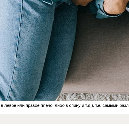
левое или правое плечо, либо в спину и т.д.), т.е. самыми раз