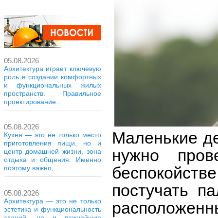
05.08.2026
Архитектура играет ключевую
роль в создании комфортных
и функциональных жилых
пространств. Правильное
проектирование...
05.08.2026
Маленькие дет
Кухня — это не только место
приготовления пищи, но и
нужно пров
центр домашней жизни, зона
отдыха и общения. Именно
беспокойст
поэтому важно,...
постучать па
05.08.2026
Архитектура — это не только
расположенны
эстетика и функциональность
зданий, но и важнейшие