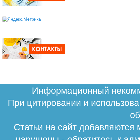
Информационный некомме
При цитировании и использова
об
Статьи на сайт добавляются 
нарушены - обратитесь к ад