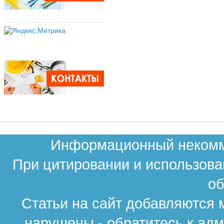
Информационный некомме
При цитировании и использова
об
Статьи на сайт добавляются 
нарушены - обратитесь к ад