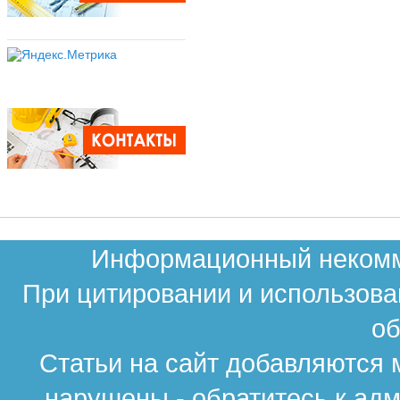
Информационный некомме
При цитировании и использова
об
Статьи на сайт добавляются 
нарушены - обратитесь к ад