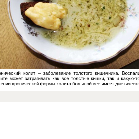
онический колит – заболевание толстого кишечника. Воспал
лите может затрагивать как все толстые кишки, так и какую-т
чении хронической формы колита большой вес имеет диетическо