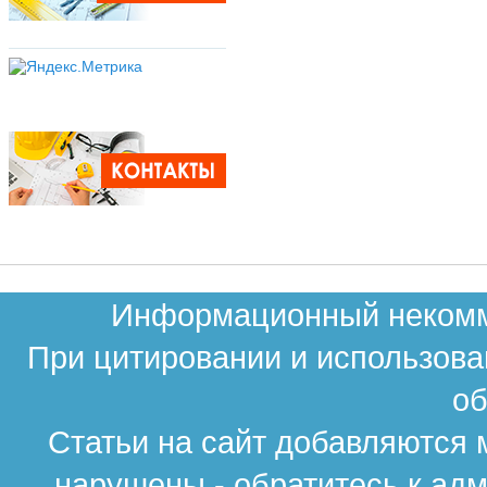
Информационный некомме
При цитировании и использова
об
Статьи на сайт добавляются 
нарушены - обратитесь к ад