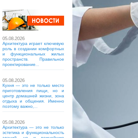
05.08.2026
Архитектура играет ключевую
роль в создании комфортных
и функциональных жилых
пространств. Правильное
проектирование...
05.08.2026
Кухня — это не только место
приготовления пищи, но и
центр домашней жизни, зона
отдыха и общения. Именно
поэтому важно,...
05.08.2026
Архитектура — это не только
эстетика и функциональность
зданий, но и важнейшие