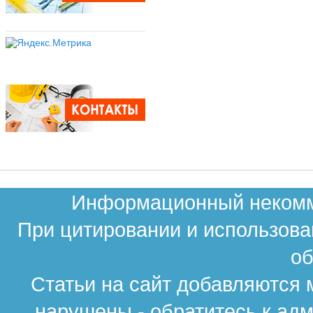
Информационный некомме
При цитировании и использова
об
Статьи на сайт добавляются 
нарушены - обратитесь к ад