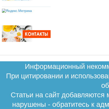
Информационный некомме
При цитировании и использова
об
Статьи на сайт добавляются 
нарушены - обратитесь к ад