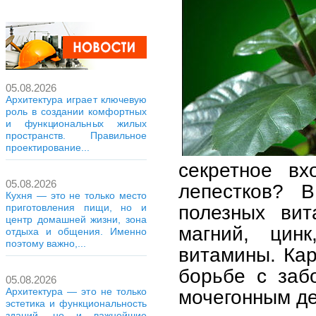
05.08.2026
Архитектура играет ключевую
роль в создании комфортных
и функциональных жилых
пространств. Правильное
проектирование...
секретное вх
05.08.2026
лепестков? 
Кухня — это не только место
полезных вит
приготовления пищи, но и
центр домашней жизни, зона
магний, цин
отдыха и общения. Именно
поэтому важно,...
витамины. Ка
борьбе с заб
05.08.2026
мочегонным д
Архитектура — это не только
эстетика и функциональность
зданий, но и важнейшие