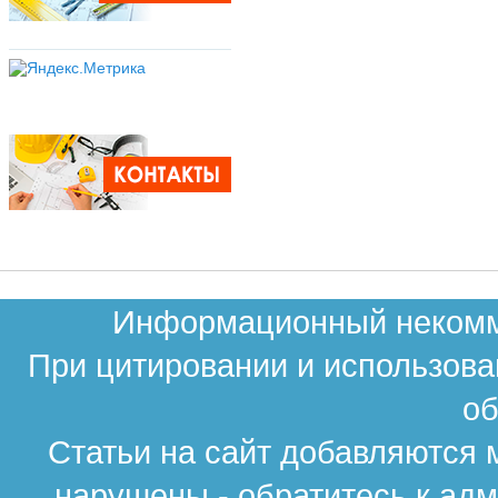
Информационный некомме
При цитировании и использова
об
Статьи на сайт добавляются 
нарушены - обратитесь к ад