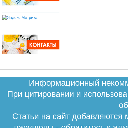
Информационный некомме
При цитировании и использова
об
Статьи на сайт добавляются 
нарушены - обратитесь к ад