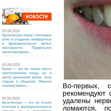
05.08.2026
Архитектура играет ключевую
роль в создании комфортных
и функциональных жилых
пространств. Правильное
проектирование...
05.08.2026
Кухня — это не только место
приготовления пищи, но и
центр домашней жизни, зона
отдыха и общения. Именно
Во-первых, 
поэтому важно,...
рекомендуют 
05.08.2026
удалены нерв
Архитектура — это не только
ломаются, п
эстетика и функциональность
зданий, но и важнейшие